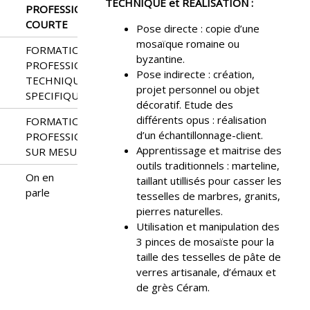
TECHNIQUE et REALISATION
:
PROFESSIONNELLE
COURTE
Pose directe : copie d’une
mosaïque romaine ou
FORMATION
byzantine.
PROFESSIONNELLE
Pose indirecte : création,
TECHNIQUES
projet personnel ou objet
SPECIFIQUES
décoratif. Etude des
différents opus : réalisation
FORMATION
d’un échantillonnage-client.
PROFESSIONNELLE
Apprentissage et maitrise des
SUR MESURE
outils traditionnels : marteline,
On en
taillant utillisés pour casser les
parle
tesselles de marbres, granits,
pierres naturelles.
Utilisation et manipulation des
3 pinces de mosaïste pour la
taille des tesselles de pâte de
verres artisanale, d’émaux et
de grès Céram.