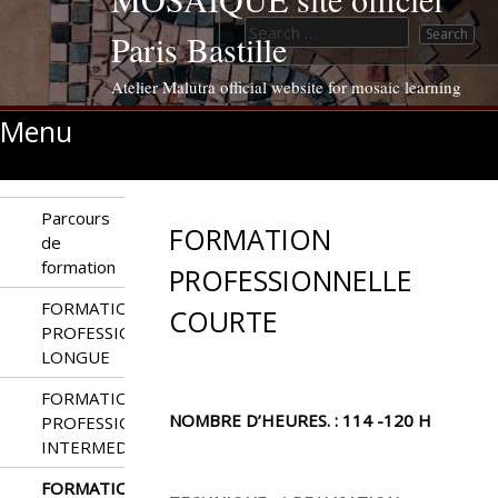
Search for:
Paris Bastille
Atelier Malutra official website for mosaic learning
Menu
Skip to content
Parcours
FORMATION
de
formation
PROFESSIONNELLE
FORMATION
COURTE
PROFESSIONNELLE
LONGUE
FORMATION
NOMBRE D’HEURES. : 114 -120 H
PROFESSIONNELLE
INTERMEDIAIRE
FORMATION